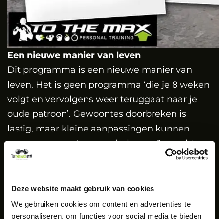
Een nieuwe manier van leven
Dit programma is een nieuwe manier van
leven. Het is geen programma ‘die je 8 weken
volgt en vervolgens weer teruggaat naar je
oude patroon’. Gewoontes doorbreken is
lastig, maar kleine aanpassingen kunnen
zorgen voor grote veranderingen. Je werkt
aan een nieuwe basis, een nieuwe jij met een
nieuw patroon, maar wel een patroon wat bij
jou past. Hier kan je de rest van je leven mee
Deze website maakt gebruik van cookies
vooruit.
We gebruiken cookies om content en advertenties te
Ben jij klaar om je levensstijl voorgoed te
personaliseren, om functies voor social media te bieden