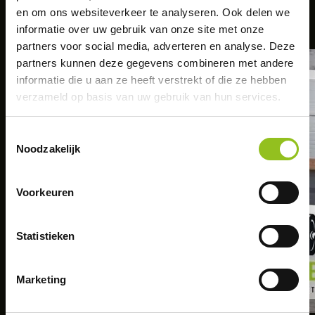
en om ons websiteverkeer te analyseren. Ook delen we
veranderen? Maak dan een afspraak en plan
informatie over uw gebruik van onze site met onze
een GRATIS intake met ons.
partners voor social media, adverteren en analyse. Deze
partners kunnen deze gegevens combineren met andere
informatie die u aan ze heeft verstrekt of die ze hebben
verzameld op basis van uw gebruik van hun services.
Toestemmingsselectie
Noodzakelijk
Voorkeuren
Statistieken
Marketing