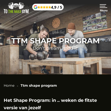
4,9 / 5
Menu
TTM SHAPE PROGRAM
Don’t dream it, do it!
Home
Ttm shape program
Het Shape Program: in .. weken de fitste
versie van jezelf