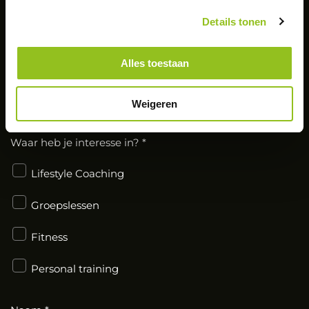
Details tonen
START MET HET BEHALEN VAN
JOUW
PERSOONLIJKE DOELEN.
Alles toestaan
LAAT JE GEGEVENS ACHTER
VOOR EEN
GRATIS INTAKE!
Weigeren
Waar heb je interesse in? *
Lifestyle Coaching
Groepslessen
Fitness
Personal training