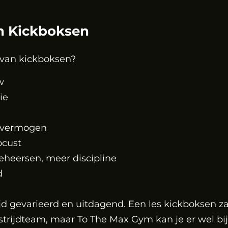
n Kickboksen
t van kickboksen?
w
ie
svermogen
ocust
 beheersen, meer discipline
d
tijd gevarieerd en uitdagend. Een les kickboksen za
dstrijdteam, maar To The Max Gym kan je er wel b