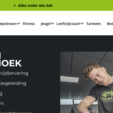
Alles onder één dak
epslessen
Fitness
Jeugd
Leefstijlcoach
Tarieven
Bed
N
HOEK
ijd)ervaring
 begeleiding
g
eam