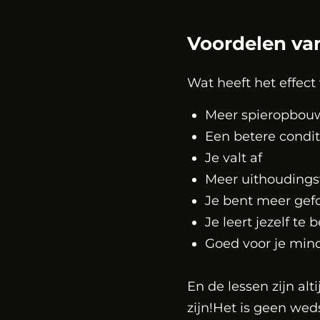
Voordelen va
Wat heeft het effec
Meer spieropbou
Een betere condit
Je valt af
Meer uithouding
Je bent meer gef
Je leert jezelf te
Goed voor je min
En de lessen zijn al
zijn!Het is geen we