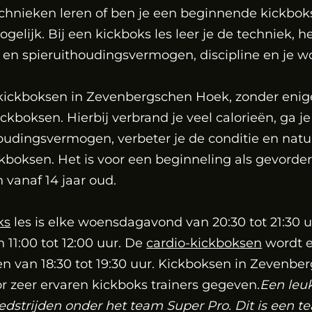
chnieken leren of ben je een beginnende kickboks
gelijk. Bij een kickboks les leer je de techniek, he
 en spieruithoudingsvermogen, discipline en je w
 kickboksen in Zevenbergschen Hoek, zonder enige
ckboksen. Hierbij verbrand je veel calorieën, ga j
oudingsvermogen, verbeter je de conditie en natuur
ckboksen. Het is voor een beginneling als gevorde
vanaf 14 jaar oud.
ks
les is elke woensdagavond van 20:30 tot 21:30 u
11:00 tot 12:00 uur. De
cardio-kickboksen
wordt e
n van 18:30 tot 19:30 uur. Kickboksen in Zevenb
 zeer ervaren kickboks trainers gegeven.
Een leu
edstrijden onder het team Super Pro. Dit is een 