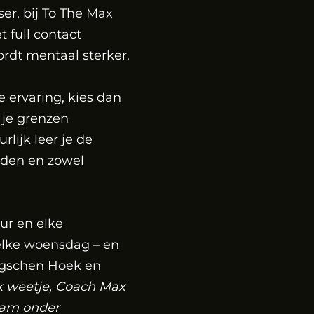
er, bij To The Max
t full contact
ordt mentaal sterker.
 ervaring, kies dan
e je grenzen
lijk leer je de
rden en zowel
ur en elke
lke woensdag – en
ergschen Hoek en
k weetje, Coach Max
team onder