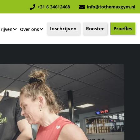
+31 6 34612468
info@tothemaxgym.nl
Inschrijven
Rooster
Proefles
rijven
Over ons